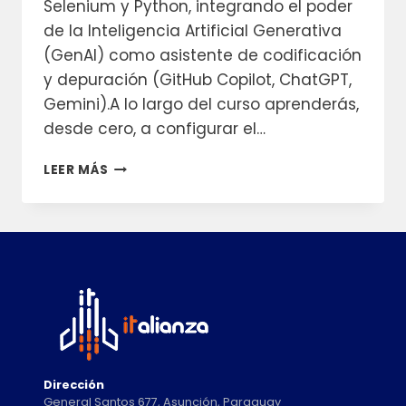
Selenium y Python, integrando el poder
de la Inteligencia Artificial Generativa
(GenAI) como asistente de codificación
y depuración (GitHub Copilot, ChatGPT,
Gemini).A lo largo del curso aprenderás,
desde cero, a configurar el…
AUTOMATIZACIÓN
LEER MÁS
DE
PRUEBAS
CON
IA
+
SELENIUM
+
GITHUB
COPILOT
Dirección
General Santos 677, Asunción, Paraguay