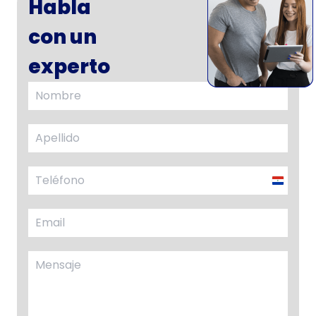
Habla
con un
experto
Parag
+595