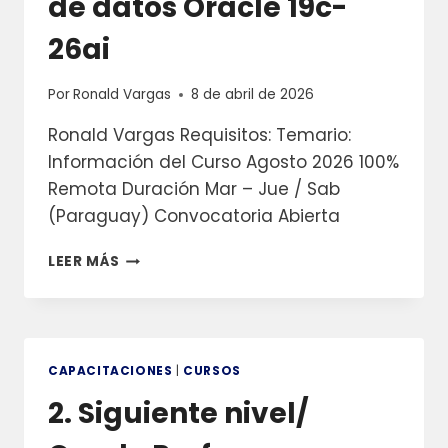
de datos Oracle 19c-
26ai
Por
Ronald Vargas
8 de abril de 2026
Ronald Vargas Requisitos: Temario:
Información del Curso Agosto 2026 100%
Remota Duración Mar – Jue / Sab
(Paraguay) Convocatoria Abierta
3.
LEER MÁS
NIVEL
INTERMEDIO/
ADMINISTRACIÓN
DE
BASE
CAPACITACIONES
|
CURSOS
DE
2. Siguiente nivel/
DATOS
ORACLE
19C-