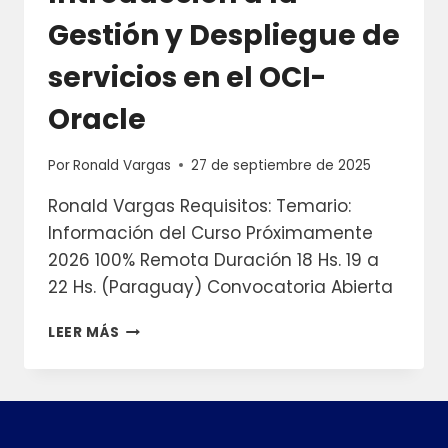
V9
Gestión y Despliegue de
PARA
DBAS
servicios en el OCI-
Oracle
Por
Ronald Vargas
27 de septiembre de 2025
Ronald Vargas Requisitos: Temario:
Información del Curso Próximamente
2026 100% Remota Duración 18 Hs. 19 a
22 Hs. (Paraguay) Convocatoria Abierta
INTRODUCCIÓN
LEER MÁS
A
LA
GESTIÓN
Y
DESPLIEGUE