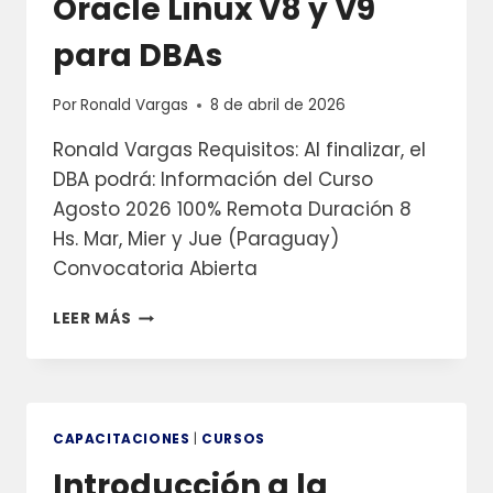
Oracle Linux V8 y V9
para DBAs
Por
Ronald Vargas
8 de abril de 2026
Ronald Vargas Requisitos: Al finalizar, el
DBA podrá: Información del Curso
Agosto 2026 100% Remota Duración 8
Hs. Mar, Mier y Jue (Paraguay)
Convocatoria Abierta
1.
LEER MÁS
PUNTO
DE
PARTIDA/
ORACLE
LINUX
CAPACITACIONES
|
CURSOS
V8
Introducción a la
Y