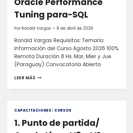
Oracle Performance
26AI
Tuning para-SQL
Por
Ronald Vargas
8 de abril de 2026
Ronald Vargas Requisitos: Temario:
Información del Curso Agosto 2026 100%
Remota Duración 8 Hs. Mar, Mier y Jue
(Paraguay) Convocatoria Abierta
2.
LEER MÁS
SIGUIENTE
NIVEL/
ORACLE
PERFORMANCE
TUNING
CAPACITACIONES
|
CURSOS
PARA-
1. Punto de partida/
SQL