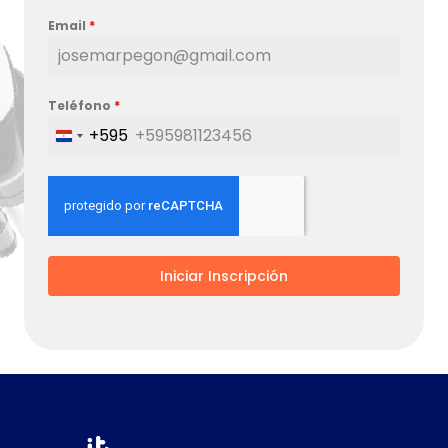
Email
*
Teléfono
*
+595
Paraguay
+595
Iniciar Inscripción