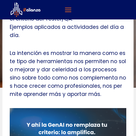
Continuando con el post anterior, voy a dar
Saltar
más ejemplos de como la GEN AI, amplifica
al
el criterio del Tester/QA.
contenido
Ejemplos aplicados a actividades del día a
día.
La intención es mostrar la manera como es
te tipo de herramientas nos permiten no sol
o mejorar y dar celeridad a los procesos
sino sobre todo como nos complementa no
s hace crecer como profesionales, nos per
mite aprender más y aportar más.