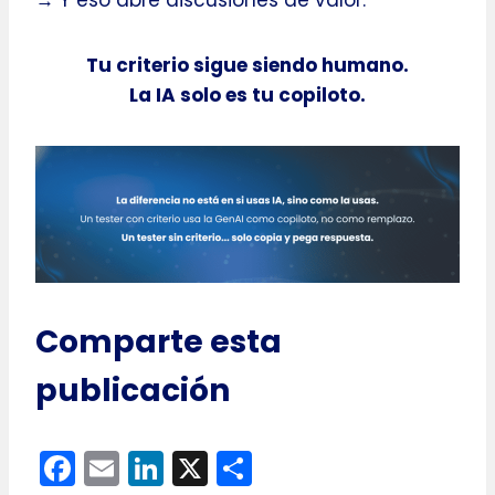
→ Y eso abre discusiones de valor.
Tu criterio sigue siendo humano.
La IA solo es tu copiloto.
Comparte esta
publicación
F
E
Li
X
C